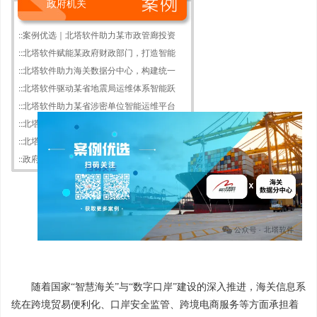
政府机关
::
案例优选｜北塔软件助力某市政管廊投资
::
北塔软件赋能某政府财政部门，打造智能
::
北塔软件助力海关数据分中心，构建统一
::
北塔软件驱动某省地震局运维体系智能跃
::
北塔软件助力某省涉密单位智能运维平台
::
北塔软件以智能运维体系赋能某市“城市
::
北塔软件助力某网信办构建统智能运维体
::
政府信创运维大时代来临，北塔软件智能
随着国家“智慧海关”与“数字口岸”建设的深入推进，海关信息系
统在跨境贸易便利化、口岸安全监管、跨境电商服务等方面承担着