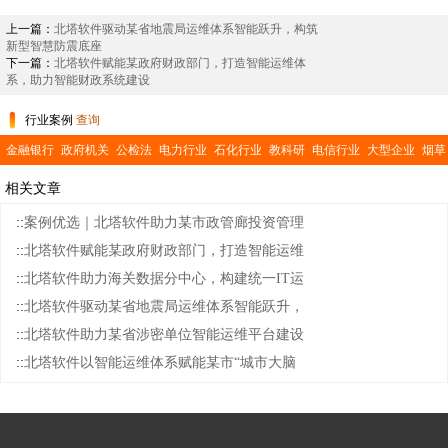
上一篇：
北塔软件驱动某省地震局运维体系智能跃升，构筑
新型智慧防震底座
下一篇：
北塔软件赋能某政府财政部门，打造智能运维体
系，助力智能财政系统建设
行业案例
查询
金融银行
政府机关
公检法
电力行业
石化行业
教科研
电信行业
大型企业
烟草
行业
交通运输
医疗卫生
公共事业
相关文章
::
案例优选｜北塔软件助力某市政管廊投资管理
::
北塔软件赋能某政府财政部门，打造智能运维
::
北塔软件助力海关数据分中心，构建统一IT运
::
北塔软件驱动某省地震局运维体系智能跃升，
::
北塔软件助力某省涉密单位智能运维平台建设
::
北塔软件以智能运维体系赋能某市“城市大脑