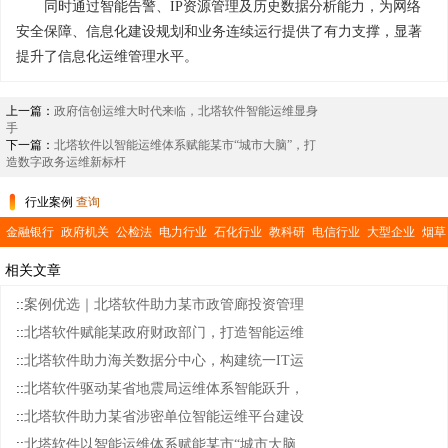
同时通过智能告警、IP资源管理及历史数据分析能力，为网络
安全保障、信息化建设规划和业务连续运行提供了有力支撑，显著
提升了信息化运维管理水平。
上一篇：
政府信创运维大时代来临，北塔软件智能运维显身
手
下一篇：
北塔软件以智能运维体系赋能某市“城市大脑”，打
造数字政务运维新标杆
行业案例
查询
金融银行
政府机关
公检法
电力行业
石化行业
教科研
电信行业
大型企业
烟草
行业
交通运输
医疗卫生
公共事业
相关文章
::
案例优选｜北塔软件助力某市政管廊投资管理
::
北塔软件赋能某政府财政部门，打造智能运维
::
北塔软件助力海关数据分中心，构建统一IT运
::
北塔软件驱动某省地震局运维体系智能跃升，
::
北塔软件助力某省涉密单位智能运维平台建设
::
北塔软件以智能运维体系赋能某市“城市大脑