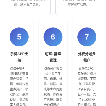
别，避免资产流失。
掌握资产状态。
5
6
7
手机APP支
动态+静态
分权分域多
持
管理
租户
通过手机APP
动态资产管理
支持总部-分
随时随地查看
关注资产在
支多级分权分
资产详情，扫
用、借出、维
域管理，不同
描二维码快速
修、调拨、报
部门/单位管
盘点资产，移
废等生命周期
理各自资产，
动办公，高效
状态，静态资
互不可见。支
便捷，盘点效
产管理计算资
持SaaS化多
率大幅提升。
产价值损耗，
租户模式，赋