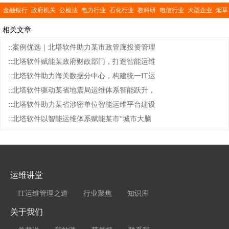
金融银行
政府机关
公检法
电力行业
石化行业
教科研
电信行业
大型企业
烟草
行业
交通运输
医疗卫生
公共事业
相关文章
::
案例优选｜北塔软件助力某市政管廊投资管理
::
北塔软件赋能某政府财政部门，打造智能运维
::
北塔软件助力海关数据分中心，构建统一IT运
::
北塔软件驱动某省地震局运维体系智能跃升，
::
北塔软件助力某省涉密单位智能运维平台建设
::
北塔软件以智能运维体系赋能某市“城市大脑
运维讲堂
IT运维管理之道
行业聚焦
知识库
关于我们