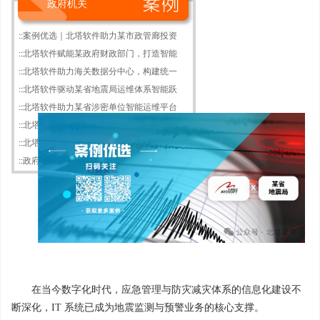
政府机关
::
案例优选｜北塔软件助力某市政管廊投资
::
北塔软件赋能某政府财政部门，打造智能
::
北塔软件助力海关数据分中心，构建统一
::
北塔软件驱动某省地震局运维体系智能跃
::
北塔软件助力某省涉密单位智能运维平台
::
北塔软件以智能运维体系赋能某市“城市
::
北塔软件助力某网信办构建统智能运维体
::
政府信创运维大时代来临，北塔软件智能
在当今数字化时代，应急管理与防灾减灾体系的信息化建设不
断深化，IT 系统已成为地震监测与预警业务的核心支撑。