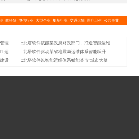
业
教科研
电信行业
大型企业
烟草行业
交通运输
医疗卫生
公共事业
管理
::
北塔软件赋能某政府财政部门，打造智能运维
IT运
::
北塔软件驱动某省地震局运维体系智能跃升，
建设
::
北塔软件以智能运维体系赋能某市“城市大脑