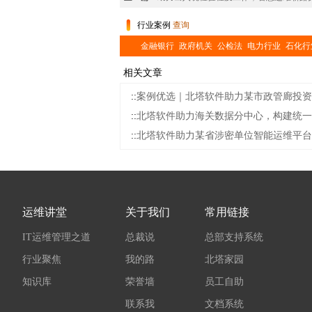
行业案例
查询
金融银行
政府机关
公检法
电力行业
石化行
相关文章
::
案例优选｜北塔软件助力某市政管廊投资
::
北塔软件助力海关数据分中心，构建统一
::
北塔软件助力某省涉密单位智能运维平台
运维讲堂
关于我们
常用链接
IT运维管理之道
总裁说
总部支持系统
行业聚焦
我的路
北塔家园
知识库
荣誉墙
员工自助
联系我
文档系统