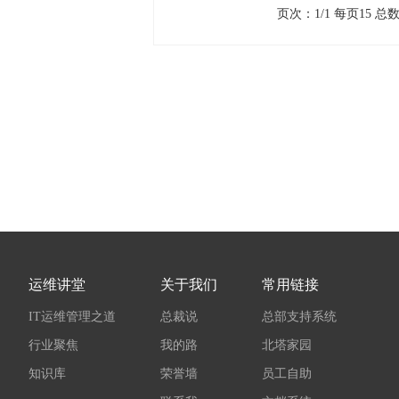
页次：1/1 每页15 
运维讲堂
关于我们
常用链接
IT运维管理之道
总裁说
总部支持系统
行业聚焦
我的路
北塔家园
知识库
荣誉墙
员工自助