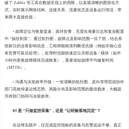
破了 Zabbix 等工具在数据呈现上的局限，以直观清晰的图形化方
式，实时展示网络结构、连接关系、流量状态及设备运行情况，带
来两大直接价值：
• 故障定位与恢复提速：面对告警，无需在海量日志和复杂配置
中 “抽丝剥茧”。通过拓扑图，故障点及影响范围一目了然，结合系
统标注的业务影响信息，工程师能精准判断优先级（例如非核心业
务告警可延后处理），处理时也能快速定位关联设备 / 模块（如半
小时内更换故障模块完成恢复），显著缩短故障平均修复时间
（MTTR）。
• 沟通与决策效率升级：一张清晰的拓扑图，是向管理层或协作
部门高效传递运维态势、风险分布及影响范围的最佳载体，大幅提
升跨部门协同与决策效率。
03 是 “只做监控采集”，还是 “让经验落地沉淀”？
在运维实践中，仅完成监控指标的采集与告警远远不够。真正