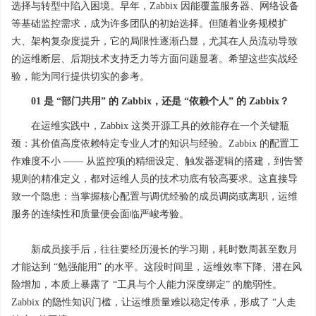
选择与转型中陷入困境。早年，Zabbix 因能覆盖服务器、网络设备
等基础监控需求，成为许多团队的初始选择。但随着业务规模扩
大、架构复杂度提升，它的局限性逐渐凸显，尤其在人员流动导致
的运维断层、后期技术支持乏力等方面问题显著。希望这些实战经
验，能为同行提供切实的参考。
01 是 “部门共用” 的 Zabbix，还是 “依赖个人” 的 Zabbix？
在运维实践中，Zabbix 这类开源工具的效能存在一个关键瓶
颈：其价值高度依赖特定专业人才的知识与经验。Zabbix 的配置工
作难度不小 —— 从监控项的精细设定、触发器逻辑的搭建，到告警
规则的精准定义，都对运维人员的技术功底有较高要求。这直接导
致一个隐患：当掌握核心配置与调优经验的成员调岗或离职，运维
服务的连续性和质量便会面临严峻考验。
新成员接手后，往往要经历漫长的学习期，耗时数周甚至数月
才能达到 “勉强能用” 的水平。这段时间里，运维效率下降、潜在风
险增加，本质上暴露了 “工具与个人能力深度绑定” 的脆弱性。
Zabbix 的隐性知识门槛，让运维质量难以稳定传承，形成了 “人走