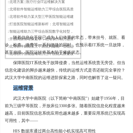
::
北塔方案 | 医疗行业IT运维解决方案
::
北塔软件智能运维助力三甲综合医院高质
::
北塔软件助力某大型三甲医院智能运维建
::
打造医院智能运维新标杆：北塔智能运维
::
智能运维助力三甲综合医院数字化转型，
随着信息化手段已成为人们倚重的常态，带来挂号、就医、看
::
开启高效管理新篇章，北塔软件助力运营
诊、检查、缴费等一系列便捷的同时，也预示着IT系统一旦故障，
::
北塔软件赋能某三甲医院构建统一智能运
甚至崩塌，医院运转将基本陷于瘫痪状态。
::
北塔软件智能运维助力三甲医院高质量发
保障医院IT系统免于故障侵袭，当然运维系统责无旁贷。但当
信息化建设的脚步越来越快，传统的运维方式是否还能完全掌控？
武汉大学中南医院的运维进阶探索之路，同时也解答了这一疑问。
运维背景
武汉大学中南医院（以下简称“中南医院”）始建于1956年，目
前为三级甲等医院，开放床位3300多张。随着医院信息化程度越来
越高，目前医院信息系统应用也越来越多，重要应用系统已实现高
可用性，其中——
HIS 数据库通过两台高性能小机实现高可用性