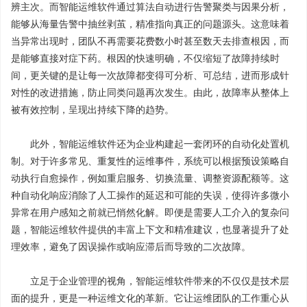
辨主次。而智能运维软件通过算法自动进行告警聚类与因果分析，
能够从海量告警中抽丝剥茧，精准指向真正的问题源头。这意味着
当异常出现时，团队不再需要花费数小时甚至数天去排查根因，而
是能够直接对症下药。根因的快速明确，不仅缩短了故障持续时
间，更关键的是让每一次故障都变得可分析、可总结，进而形成针
对性的改进措施，防止同类问题再次发生。由此，故障率从整体上
被有效控制，呈现出持续下降的趋势。
此外，智能运维软件还为企业构建起一套闭环的自动化处置机
制。对于许多常见、重复性的运维事件，系统可以根据预设策略自
动执行自愈操作，例如重启服务、切换流量、调整资源配额等。这
种自动化响应消除了人工操作的延迟和可能的失误，使得许多微小
异常在用户感知之前就已悄然化解。即便是需要人工介入的复杂问
题，智能运维软件提供的丰富上下文和精准建议，也显著提升了处
理效率，避免了因误操作或响应滞后而导致的二次故障。
立足于企业管理的视角，智能运维软件带来的不仅仅是技术层
面的提升，更是一种运维文化的革新。它让运维团队的工作重心从