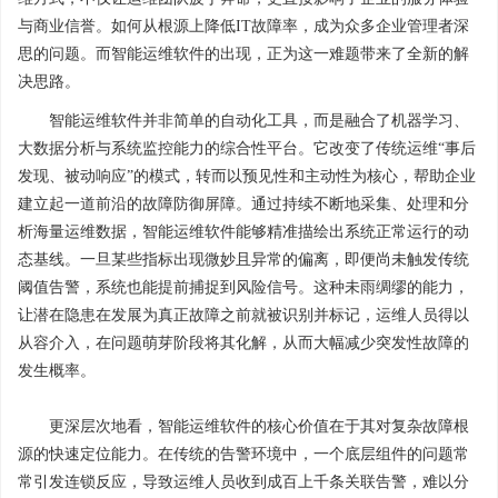
与商业信誉。如何从根源上降低IT故障率，成为众多企业管理者深
思的问题。而智能运维软件的出现，正为这一难题带来了全新的解
决思路。
智能运维软件并非简单的自动化工具，而是融合了机器学习、
大数据分析与系统监控能力的综合性平台。它改变了传统运维“事后
发现、被动响应”的模式，转而以预见性和主动性为核心，帮助企业
建立起一道前沿的故障防御屏障。通过持续不断地采集、处理和分
析海量运维数据，智能运维软件能够精准描绘出系统正常运行的动
态基线。一旦某些指标出现微妙且异常的偏离，即便尚未触发传统
阈值告警，系统也能提前捕捉到风险信号。这种未雨绸缪的能力，
让潜在隐患在发展为真正故障之前就被识别并标记，运维人员得以
从容介入，在问题萌芽阶段将其化解，从而大幅减少突发性故障的
发生概率。
更深层次地看，智能运维软件的核心价值在于其对复杂故障根
源的快速定位能力。在传统的告警环境中，一个底层组件的问题常
常引发连锁反应，导致运维人员收到成百上千条关联告警，难以分