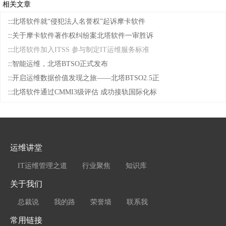
相关文章
::
北塔软件就“侵犯法人名誉权”起诉摩卡软件
::
关于摩卡软件著作权纠纷案北塔软件一审胜诉
::
北塔软件加入ITSS 参与制定IT运维服务标准
::
智能运维，北塔BTSO正式发布
::
开启运维数据价值发现之旅——北塔BTSO2.5正
::
北塔软件通过CMMI3级评估 成功接轨国际化标
运维讲堂
IT运维管理之道
行业聚焦
知识库
关于我们
总裁说
我的路
荣誉墙
联系我
常用链接