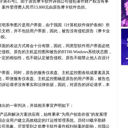
初字第45号]。由于原告摩卡软件诉我公司侵犯著作财产权没有事
件受理费人民币13,800元由原告摩卡软件负担。
证明系争图片是用户界面，由于我国《计算机软件保护条例》所
关文档，并不包括用户界面，因此，被告没有侵犯原告《摩卡业
作权。
界面的表达方式将会十分有限，因此，同类型软件用户界面必然
权。原告的主机监控图和被告的BTIM-Windows系统状态图，
一定的相似性，也不能认定被告侵权。原告不能禁止他人在设计
户界面，同时，原告的服务仪表盘、主机监控图各组成要素及其
此，即便服务仪表盘、主机监控图确是原告的用户界面，被告也
的诉讼请求没有事实和法律依据，因此，对原告的诉讼请求，本
做出的一审判决，并就相关事宜声明如下：
管产品和解决方案供应商，始终秉承“为用户创造价值”的发展理
企业用户建立高效稳定的IT运维管理系统。历经10载辛勤耕
公司形象。尽管受到之前摩卡软件著作权纠纷案的影响，但我公