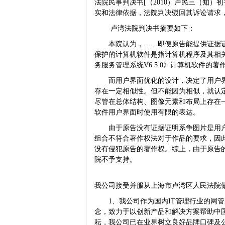
法院民事判决书[（2010）卢民三（知）
实和法律依据，法院判决驳回其诉讼请求，案
卢湾法院判决书摘要如下：
本院认为，……即便原告能提供证据
保护的计算机软件是指计算机程序及其相
务服务管理系统V6.5.0》计算机软件的著
而用户界面优化的设计，决定了用户
存在一定相似性。但不能因为相似，就认定侵
尽管在总体结构、图像元素和布局上存在
软件用户界面时使用有限的表达。
由于原告没有证据证明系争图片是用
组合不符合著作权法对于作品的要求，因
没有侵犯原告的著作权。综上，由于原告
院不予支持。
我公司接受并服从上海市卢湾区人民法院
1、我公司作为国内IT管理行业的网
念，致力于以创新产品和解决方案帮助中国
耘，我公司已在业界树立良好品牌口碑及