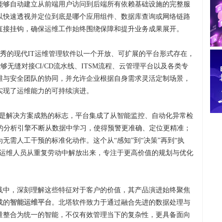
能够自动建立从前端用户访问到后端所有依赖基础设施的完整服
以快速透视并定位到底是哪个应用组件、数据库查询或网络链路
直接挂钩，确保运维工作始终围绕保障和提升业务成果展开。
秀的现代IT运维管理软件以一个开放、可扩展的平台形式存在，
够无缝对接CI/CD流水线、ITSM流程、云管理平台以及各类专
维与安全团队的协同，并允许企业根据自身需求灵活定制场景，
实现了运维能力的可持续演进。
” 是解决方案成熟的标志，平台集成了从智能监控、自动化异常检
I的分析引擎不断从数据中学习，使得预警更准确、定位更精准；
无需人工干预的标准化动作。这个从“感知”到“决策”再到“执
将运维人员从重复劳动中解放出来，专注于更高价值的规划与优化
践中，深刻理解这些特征对于客户的价值，其产品演进始终聚焦
成的
智能运维平台
。北塔软件致力于通过融合先进的数据处理与
量整合为统一的智能，不仅有效管理当下的复杂性，更具备面向