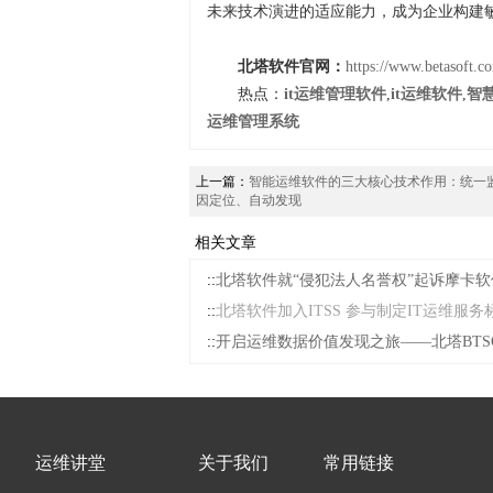
未来技术演进的适应能力，成为企业构建
北塔软件官网：
https://www.betasoft.c
热点：
it运维管理软件
,
it运维软件
,
智
运维管理系统
上一篇：
智能运维软件的三大核心技术作用：统一
因定位、自动发现
相关文章
::
北塔软件就“侵犯法人名誉权”起诉摩卡软
::
北塔软件加入ITSS 参与制定IT运维服务
::
开启运维数据价值发现之旅——北塔BTSO
运维讲堂
关于我们
常用链接