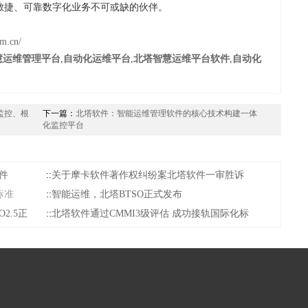
敏捷、可靠数字化业务不可或缺的伙伴。
om.cn/
慧运维管理平台
,
自动化运维平台
,
北塔智慧运维平台软件
,
自动化
监控、根
下一篇：
北塔软件：智能运维管理软件的核心技术构建一体
化监控平台
件
::
关于摩卡软件著作权纠纷案北塔软件一审胜诉
标准
::
智能运维，北塔BTSO正式发布
2.5正
::
北塔软件通过CMMI3级评估 成功接轨国际化标