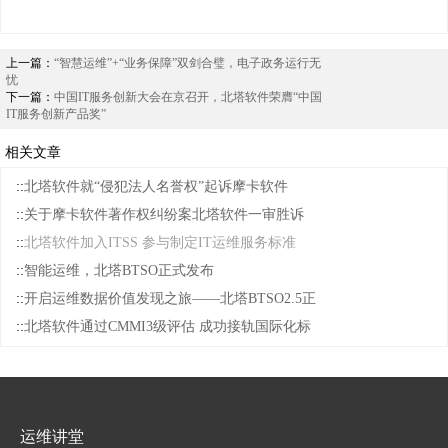
上一篇：
“智慧运维”+“业务保障”双剑合璧，电子政务运行无
忧
下一篇：
中国IT服务创新大会在京召开，北塔软件荣膺“中国
IT服务创新产品奖”
相关文章
::
北塔软件就“侵犯法人名誉权”起诉摩卡软件
::
关于摩卡软件著作权纠纷案北塔软件一审胜诉
::
北塔软件加入ITSS 参与制定IT运维服务标准
::
智能运维，北塔BTSO正式发布
::
开启运维数据价值发现之旅——北塔BTSO2.5正
::
北塔软件通过CMMI3级评估 成功接轨国际化标
运维讲堂