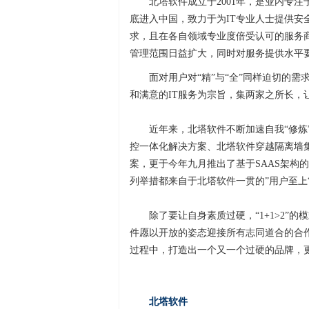
北塔软件成立于2001年，是业内专注
底进入中国，致力于为IT专业人士提供
求，且在各自领域专业度倍受认可的服务商
管理范围日益扩大，同时对服务提供水平
面对用户对“精”与“全”同样迫切的
和满意的IT服务为宗旨，集两家之所长，
近年来，北塔软件不断加速自我“修炼
控一体化解决方案、北塔软件穿越隔离墙
案，更于今年九月推出了基于SAAS架构的IT运
列举措都来自于北塔软件一贯的”用户至上
除了要让自身素质过硬，“1+1>2
件愿以开放的姿态迎接所有志同道合的合
过程中，打造出一个又一个过硬的品牌，
北塔软件