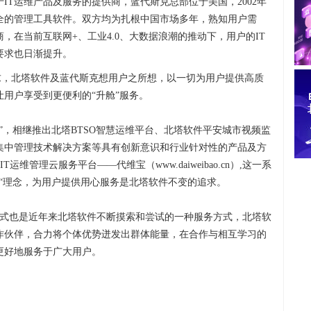
于IT运维产品及服务的提供商，蓝代斯克总部位于美国，2002年
安全的管理工具软件。双方均为扎根中国市场多年，熟知用户需
，在当前互联网+、工业4.0、大数据浪潮的推动下，用户的IT
要求也日渐提升。
需求，北塔软件及蓝代斯克想用户之所想，以一切为用户提供高质
让用户享受到更便利的“升舱”服务。
”，相继推出北塔BTSO智慧运维平台、北塔软件平安城市视频监
集中管理技术解决方案等具有创新意识和行业针对性的产品及方
维管理云服务平台——代维宝（www.daiweibao.cn）,这一系
“理念，为用户提供用心服务是北塔软件不变的追求。
”的模式也是近年来北塔软件不断摸索和尝试的一种服务方式，北塔软
作伙伴，合力将个体优势迸发出群体能量，在合作与相互学习的
更好地服务于广大用户。