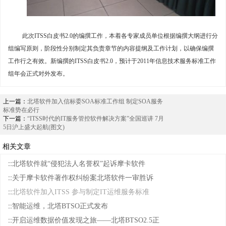
此次ITSS白皮书2.0
的
编撰工作，本着各专家成员单位
根据
编撰
大纲进行分
组编写
原则，阶段性分别制定其负责章节的
内容提纲及工作计划
，以确保编撰
工作行之有效
。
新编撰的
ITSS白皮书2.0
，预计
于2011年信息技术服务标准工作
组年会正式
对外发布。
上一篇：
北塔软件加入信标委SOA标准工作组 制定SOA服务
标准势在必行
下一篇：
“ITSS时代的IT服务管控软件解决方案”全国巡讲 7月
5日沪上盛大起航(图文)
相关文章
::
北塔软件就“侵犯法人名誉权”起诉摩卡软件
::
关于摩卡软件著作权纠纷案北塔软件一审胜诉
::
北塔软件加入ITSS 参与制定IT运维服务标准
::
智能运维，北塔BTSO正式发布
::
开启运维数据价值发现之旅——北塔BTSO2.5正