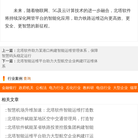
未来，随着物联网、5G及云计算技术的进一步融合，北塔软件
将持续深化网管平台的智能化应用，助力铁路运维迈向更高效、更
安全、更智慧的新征程。
上一篇：
北塔软件助力某港口构建智能运维管理体系，保障
智慧码头稳定运行
下一篇：
北塔智能运维平台助力大型航空企业构建IT运维体
系
行业案例
查询
金融银行
政府机关
公检法
电力行业
石化行业
教科研
电信行业
大型企业
烟草
行业
交通运输
医疗卫生
公共事业
相关文章
::
智慧机场升维加速：北塔软件智能运维打造数
::
北塔软件赋能某地区空中交通管理局，打造智
::
北塔软件赋能某省铁路投资控股集团构建智能
::
北塔智能运维平台助力大型航空企业构建IT运