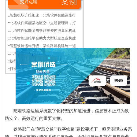
交通运输
::
智慧机场升维加速：北塔软件智能运维打
::
北塔软件赋能某地区空中交通管理局，打
::
北塔软件赋能某省铁路投资控股集团构建
::
北塔智能运维平台助力大型航空企业构建
::
智慧铁路运维升级：某铁路局构建统一运
::
北塔软件助力某港口构建智能运维管理体
::
畅行无阻，北塔软件智能运维打造高速公
::
打造智慧交通运维“大后方”，数据“大
随着铁路运输系统数字化转型的加速推进，信息技术正成为铁
路安全、高效运行的重要支撑。
铁路部门在“智慧交通”“数字铁路”建设要求下，亟需实现业务系
统、基础设施与运维体系的深度融合。面对海量设备节点与复杂业