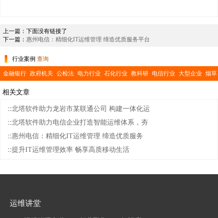
上一篇：下面没有链接了
下一篇：
惠州电信：精细化IT运维管理 缔造优质服务平台
行业案例
查询
金融银行
政府机关
公检法
电力行业
石化行业
教科研
电信行业
大型企业
烟草
行业
交通运输
医疗卫生
公共事业
相关文章
::
北塔软件助力龙岩市某联通公司 构建一体化运
::
北塔软件助力电信企业打造智能运维体系，夯
::
惠州电信：精细化IT运维管理 缔造优质服务
::
提升IT运维管理效率 畅享高质移动生活
运维讲堂