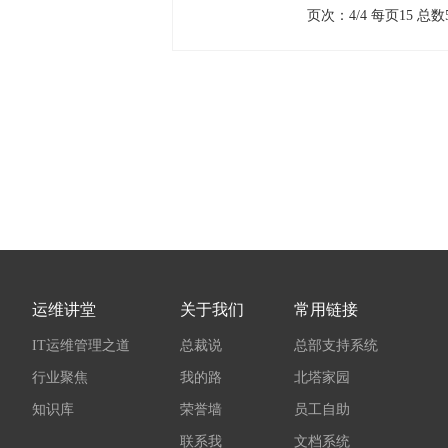
页次：4/4 每页15 总
运维讲堂
关于我们
常用链接
IT运维管理之道
总裁说
总部支持系统
行业聚焦
我的路
北塔家园
知识库
荣誉墙
员工自助
联系我
文档系统