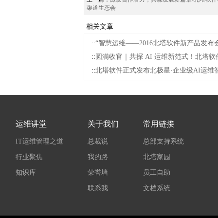
渠道生态会
相关文章
::
“智慧运维——2016北塔软件新产品发布会
::
圆满收官｜共探 AI 运维新范式！北塔软件
::
北塔软件正式发布北极星·企业级AI运维
运维讲堂
关于我们
常用链接
IT运维管理之道
总裁说
总部支持系统
行业聚焦
我的路
北塔家园
知识库
荣誉墙
员工自助
联系我
文档系统