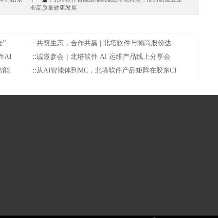
业高质量健康发展
”
::
共筑生态，合作共赢 | 北塔软件与瀚高股份达
AI
::
诚邀参会｜北塔软件 AI 运维产品线上分享会
智能
::
从AI智能体到MC，北塔软件产品矩阵在胶东CI