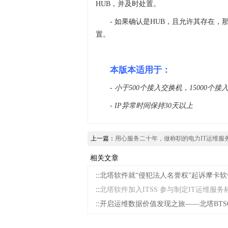
HUB，并及时处置。
- 如果确认是HUB，且允许其存在
置。
本版本适用于：
- 小于500个接入交换机，15000个
- IP异常时间保持30天以上
上一篇：
用心服务二十年，做称职的电力IT运维服
相关文章
::
北塔软件就“侵犯法人名誉权”起诉摩卡软
::
北塔软件加入ITSS 参与制定IT运维服务
::
开启运维数据价值发现之旅——北塔BTSO