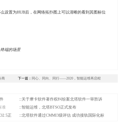
，那么设置为HUB后，在网络拓扑图上可以清晰的看到其图标位
接入终端的场景
务商
下一篇：
同心、同向、同行——2020，智能运维再启程
件
::
关于摩卡软件著作权纠纷案北塔软件一审胜诉
标准
::
智能运维，北塔BTSO正式发布
2.5正
::
北塔软件通过CMMI3级评估 成功接轨国际化标