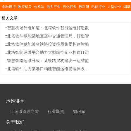
金融银行
政府机关
公检法
电力行业
石化行业
教科研
电信行业
大型企业
烟草
行业
交通运输
医疗卫生
公共事业
相关文章
::
智慧机场升维加速：北塔软件智能运维打造数
::
北塔软件赋能某地区空中交通管理局，打造智
::
北塔软件赋能某省铁路投资控股集团构建智能
::
北塔智能运维平台助力大型航空企业构建IT运
::
智慧铁路运维升级：某铁路局构建统一运维监
::
北塔软件助力某港口构建智能运维管理体系，
运维讲堂
IT运维管理之道
行业聚焦
知识库
关于我们