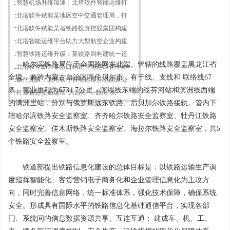
::
智慧机场升维加速：北塔软件智能运维打
::
北塔软件赋能某地区空中交通管理局，打
::
北塔软件赋能某省铁路投资控股集团构建
::
北塔智能运维平台助力大型航空企业构建
::
智慧铁路运维升级：某铁路局构建统一运
哈尔滨铁路局位于全国路网东北端。管辖的线路覆盖黑龙江省
::
北塔软件助力某港口构建智能运维管理体
全境，兼跨内蒙古自治区呼伦贝尔市，有干线、支线和 联络线67
::
畅行无阻，北塔软件智能运维打造高速公
条，营业里程为6734.7公里。滨绥线东端的绥芬河站和滨洲线西端
::
打造智慧交通运维“大后方”，数据“大
的满洲里站，分别与俄罗斯远东铁路、后贝加尔铁路接轨。管内下
辖哈尔滨铁路安全监察室、齐齐哈尔铁路安全监察室、牡丹江铁路
安全监察室、佳木斯铁路安全监察室、海拉尔铁路安全监察室，共5
个铁路安全监察室。
铁道部提出铁路信息化建设的总体目标是：以铁路运输生产调
度指挥智能化、客货营销电子商务化和企业管理信息化为主攻方
向，同时完善信息网络，统一标准体系，强化技术保障，确保系统
安全。形成具有国际水平的铁路信息化基础通信平台，实现各部
门、系统间的信息数据资源共享、互连互通； 建成车、机、工、