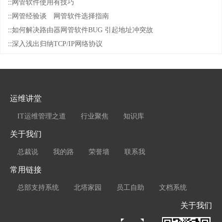
::
网管软件使用有技巧
::
网管经验谈 网管软件选择指南
::
如何解决路由器网管软件BUG 引起地址冲突故
::
深入浅出归纳TCP/IP网络协议
运维讲堂
IT运维管理之道
行业聚焦
知识库
关于我们
总裁说
我的路
荣誉墙
联系我
常用链接
总部支持系统
北塔家园
员工自助
文档系统
关于我们